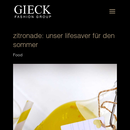
zitronade: unser lifesaver für den
sommer
Food