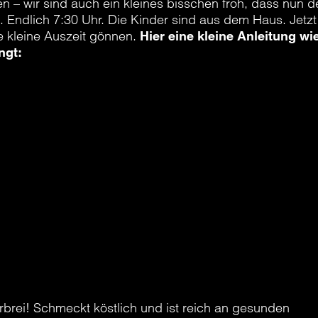
n – wir sind auch ein kleines bisschen froh, dass nun d
 Endlich 7:30 Uhr. Die Kinder sind aus dem Haus. Jetzt
e kleine Auszeit gönnen.
Hier eine kleine Anleitung wi
ngt:
eblingsbäcker. Zur Feier des Tages darf es auch mal ein
it Milchschaum bitte! Wer’s gern lieber süß mag: ein
idge ist hier genau das Richtige!
er ich komme nie dazu.“ Die Phrase kennen wir doch zu
it dafür! Zum Beispiel darf das verstaubte Buch wieder
 werden.
ingsplaylist wartet nur darauf, von dir abgespielt zu
erbrei! Schmeckt köstlich und ist reich an gesunden