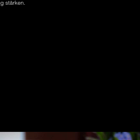
ag stärken.
doppelten Menge Milch aufgekocht.
min ziehen bis er eine leicht zähe Konsistenz bekommt.
 Zimt toppen.