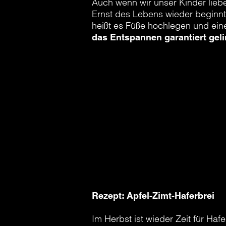
Auch wenn wir unser Kinder liebe
Ernst des Lebens wieder beginnt.
heißt es Füße hochlegen und ein
das Entspannen garantiert geli
1) Ein frisches Croissant vom Li
Rührei geben. Und einen Kaffee m
leckeres, warmes Apfel-Zimt-Porr
2) „Ich würde doch so gerne, ab
gut. Egal was es ist, jetzt ist Ze
hervorgekramt und geschmökert
3) Turn on the music! Deine Liebl
werden.
Rezept: Apfel-Zimt-Haferbrei
Im Herbst ist wieder Zeit für Haf