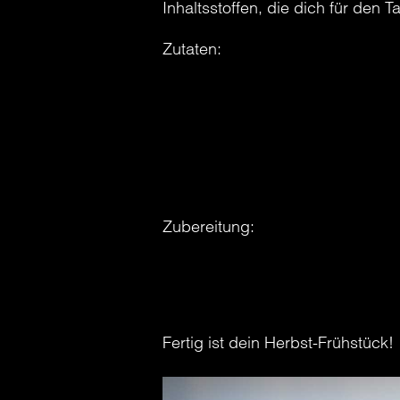
Inhaltsstoffen, die dich für den T
Zutaten:
– 4 EL feine Haferflocken
– Milch
– 1 Apfel
– Zimt
– Honig
– Nüsse
Zubereitung:
1) Haferflocken werden mit der 
2) Anschließend den Brei für 10 
3) Mit Apfelstücken, Nüssen und
Fertig ist dein Herbst-Frühstück!