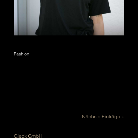
statement setzen!
Fashion
Seine Meinung äußern, JA oder Nein zu
Feminismus oder Veganismus sagen, politische
Stellung ergreifen, Liebesbotschafter sein, der
ganzen Welt die eigenen Lieblingsstädte und
auch die Lieblingspasta mitteilen und, und, und
…aber wie teilt man...
Nächste Einträge »
Gieck GmbH