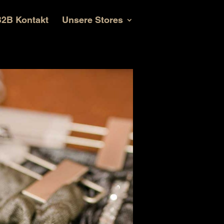
2B Kontakt
Unsere Stores