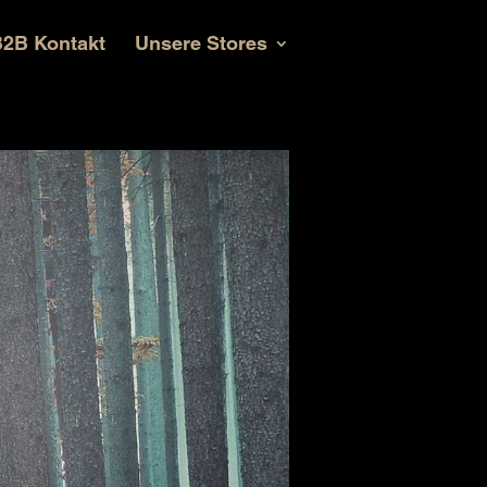
2B Kontakt
Unsere Stores