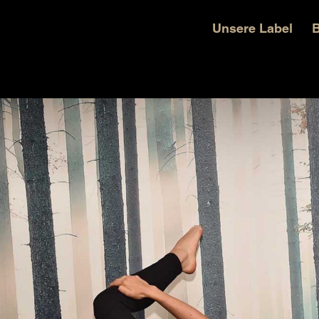
Unsere Label
B