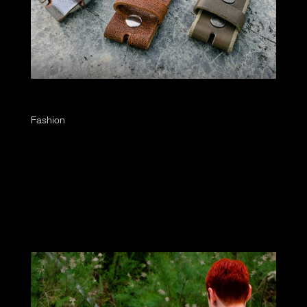
Umjubelt – der Trendgürtel
Fashion
Seit vielen Saisons begleitet uns die Marke
Umjubelt in den Gieck-Store und es wird Zeit,
euch diese Marke einmal näher vorzustellen. Die
Marke Umjubelt kreiert tolle Ledergürtel und
Metall-Schließen in einem variablen Clic-System,
das immer wieder...