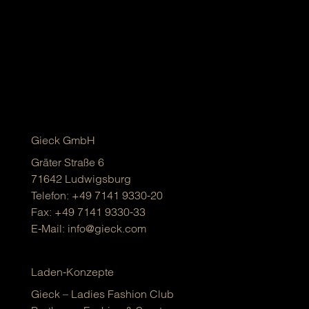
animalischen und floralen Prints, die Lust auf eine
abenteuerliche Entdeckungsreise in den
Dschungel machen. Andrea zeigt, wie der
„Tropen-Look“ auch casual funktioniert. Sie trägt
eine „weiße...
Gieck GmbH
Gräter Straße 6
71642 Ludwigsburg
Telefon:
+49 7141 9330-20
Fax: +49 7141 9330-33
E-Mail:
info@gieck.com
Laden-Konzepte
Gieck – Ladies Fashion Club