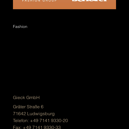
Beauty Day
Fashion
Ladys aufgepasst, am kommenden Samstag, von
10–16 Uhr, haben wir in unserer Gieck und
StreetOne Filiale in Schorndorf, die Beauty-
Spezialistinnen vom Kosmetikhaus Schäfer zu
Besuch. Freut euch auf eine professionelle,
kostenlose Make-up-Beratung und ein...
Gieck GmbH
Gräter Straße 6
71642 Ludwigsburg
Telefon:
+49 7141 9330-20
Fax: +49 7141 9330-33